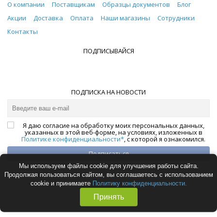
О компании
Поставщикам
Образцы документов
Блог
Акции
Доставка
Оплата
Наши магазины
Сотрудники
Контакты
ПОДПИСЫВАЙСЯ
ПОДПИСКА НА НОВОСТИ
Я даю согласие на обработку моих персональных данных,
указанных в этой веб-форме, на условиях, изложенных в
Политике конфиденциальности*
, с которой я ознакомился.
Подписаться
Мы используем файлы cookie для улучшения работы сайта.
Продолжая пользоваться сайтом, вы соглашаетесь с использованием
© 2012-2026 «Отилос»
cookie и принимаете
Политику конфиденциальности.
Принять