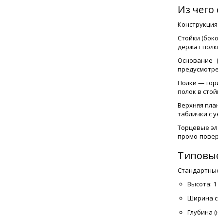
Из чего
Конструкция
Стойки (бок
держат полк
Основание 
предусмотре
Полки — гор
полок в сто
Верхняя пла
таблички с 
Торцевые эл
промо-повер
Типовые
Стандартные
Высота: 1
Ширина се
Глубина (