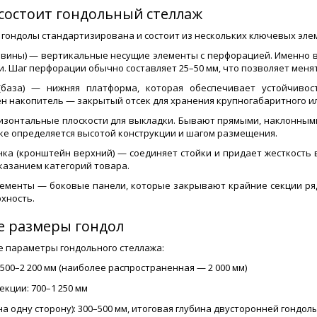
 состоит гондольный стеллаж
 гондолы стандартизирована и состоит из нескольких ключевых эле
овины) — вертикальные несущие элементы с перфорацией. Именно 
и. Шаг перфорации обычно составляет 25–50 мм, что позволяет меня
(база) — нижняя платформа, которая обеспечивает устойчивост
н накопитель — закрытый отсек для хранения крупногабаритного и
изонтальные плоскости для выкладки. Бывают прямыми, наклонными
йке определяется высотой конструкции и шагом размещения.
нка (кронштейн верхний) — соединяет стойки и придает жесткость 
указанием категорий товара.
ементы — боковые панели, которые закрывают крайние секции ряд
хность.
 размеры гондол
 параметры гондольного стеллажа:
 500–2 200 мм (наиболее распространенная — 2 000 мм)
кции: 700–1 250 мм
на одну сторону): 300–500 мм, итоговая глубина двусторонней гондол