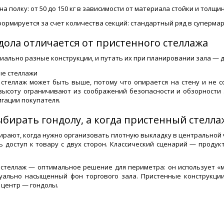
на полку: от 50 до 150 кг в зависимости от материала стойки и толщи
ормируется за счет количества секций: стандартный ряд в супермарк
дола отличается от пристенного стеллажа
иально разные конструкции, и путать их при планировании зала — 
стеллаж может быть выше, потому что опирается на стену и не с
высоту ограничивают из соображений безопасности и обзорности 
гации покупателя.
ыбирать гондолу, а когда пристенный стелла
ирают, когда нужно организовать плотную выкладку в центральной 
ь доступ к товару с двух сторон. Классический сценарий — продук
стеллаж — оптимальное решение для периметра: он использует «м
уально насыщенный фон торгового зала. Пристенные конструкци
 центр — гондолы.