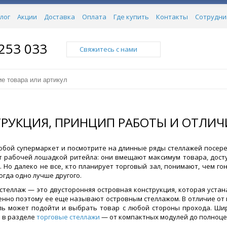
лог
Акции
Доставка
Оплата
Где купить
Контакты
Сотрудни
 253 033
Свяжитесь с нами
РУКЦИЯ, ПРИНЦИП РАБОТЫ И ОТЛИЧ
юбой супермаркет и посмотрите на длинные ряды стеллажей посеред
 рабочей лошадкой ритейла: они вмещают максимум товара, досту
. Но далеко не все, кто планирует торговый зал, понимают, чем г
огда одно лучше другого.
стеллаж — это двусторонняя островная конструкция, которая устан
менно поэтому ее еще называют островным стеллажом. В отличие от
ь может подойти и выбрать товар с любой стороны прохода. Ши
 в разделе
торговые стеллажи
— от компактных модулей до полноце