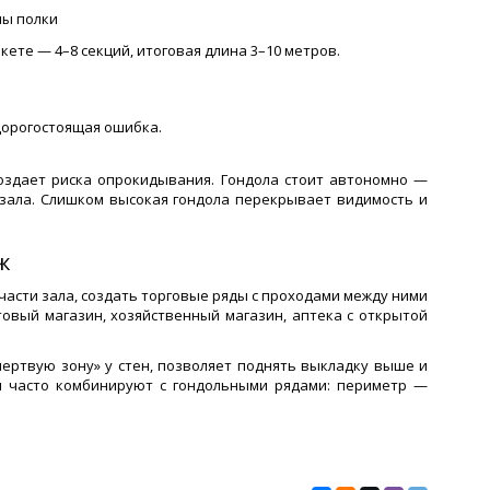
ны полки
ете — 4–8 секций, итоговая длина 3–10 метров.
дорогостоящая ошибка.
оздает риска опрокидывания. Гондола стоит автономно —
зала. Слишком высокая гондола перекрывает видимость и
ж
части зала, создать торговые ряды с проходами между ними
товый магазин, хозяйственный магазин, аптека с открытой
ертвую зону» у стен, позволяет поднять выкладку выше и
и часто комбинируют с гондольными рядами: периметр —