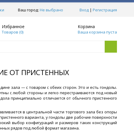
ки
Ваш город:
Не выбрано
Вход
|
Регистрация
Избранное
Корзина
Товаров (
0
)
Ваша корзина пуста
ИЕ ОТ ПРИСТЕННЫХ
ине зала — с товаром с обеих сторон. Это и есть гондолы.
пны с любой стороны и легко перестраиваются под новый
ондола принципиально отличается от обычного пристенного
авливается в центральной части торгового зала без опоры
 пристенного варианта, у гондолы две рабочие поверхности
рокий выбор конфигураций и размеров таких конструкций
нных рядов под любой формат магазина.