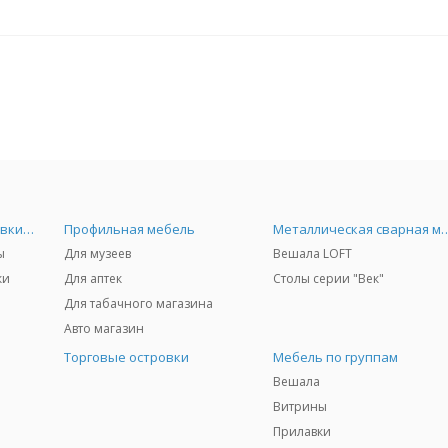
Универсальные прилавки и витрины
Профильная мебель
Металлическая сва
ы
Для музеев
Вешала LOFT
ки
Для аптек
Столы серии "Век"
Для табачного магазина
Авто магазин
Торговые островки
Мебель по группам
Вешала
Витрины
Прилавки