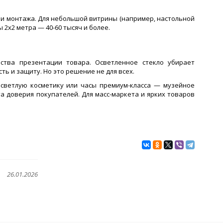
и и монтажа. Для небольшой витрины (например, настольной
 2х2 метра — 40-60 тысяч и более.
ства презентации товара. Осветленное стекло убирает
ь и защиту. Но это решение не для всех.
светлую косметику или часы премиум-класса — музейное
та доверия покупателей. Для масс-маркета и ярких товаров
26.01.2026