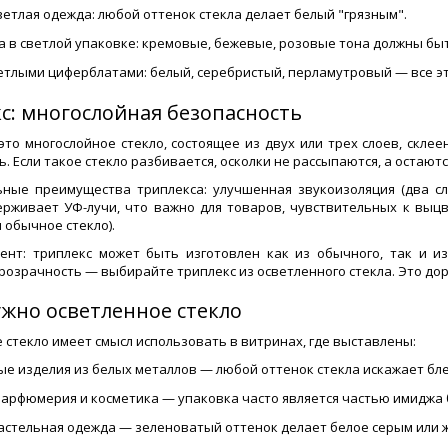
ветлая одежда: любой оттенок стекла делает белый "грязным".
а в светлой упаковке: кремовые, бежевые, розовые тона должны бы
етлыми циферблатами: белый, серебристый, перламутровый — все эт
с: многослойная безопасность
это многослойное стекло, состоящее из двух или трех слоев, скл
. Если такое стекло разбивается, осколки не рассыпаются, а остаютс
ные преимущества триплекса: улучшенная звукоизоляция (два сло
ерживает УФ-лучи, что важно для товаров, чувствительных к выц
 обычное стекло).
нт: триплекс может быть изготовлен как из обычного, так и из 
розрачность — выбирайте триплекс из осветленного стекла. Это до
ужно осветленное стекло
 стекло имеет смысл использовать в витринах, где выставлены:
е изделия из белых металлов — любой оттенок стекла искажает бле
парфюмерия и косметика — упаковка часто является частью имиджа 
пастельная одежда — зеленоватый оттенок делает белое серым или 