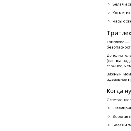
Белая и с
Косметик
Часы с св
Триплек
Триплекс — 
безопасность
Дополнитель
(пленка зад
сложнее, чем
Важный моме
идеальная п
Когда н
Осветленное
Ювелирны
Дорогая 
Белая и 