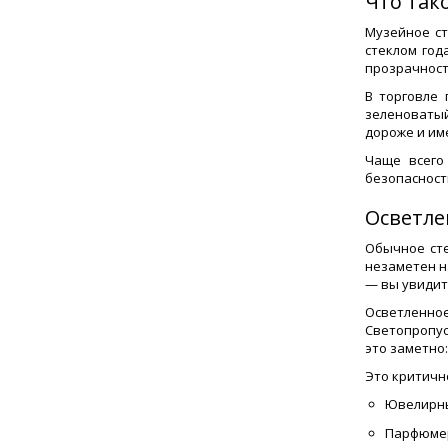
Что так
Музейное ст
стеклом год
прозрачност
В торговле 
зеленоватый
дороже и им
Чаще всего
безопасност
Осветле
Обычное сте
незаметен н
— вы увидит
Осветленное
Светопропус
это заметно:
Это критичн
Ювелирны
Парфюмер