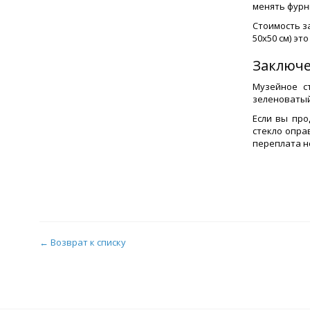
менять фурн
Стоимость з
50х50 см) эт
Заключ
Музейное с
зеленоватый
Если вы про
стекло опра
переплата н
← Возврат к списку