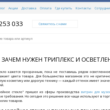
лог
Акции
Доставка
Оплата
Где купить
Контакты
Сотрудни
 253 033
Свяжитесь с нами
 ЗАЧЕМ НУЖЕН ТРИПЛЕКС И ОСВЕТЛЕ
кло кажется прозрачным, пока не поставишь рядом осветленное.
ажает цвета товара. Для большинства магазинов это не критичн
тлую косметику или дорогую технику — каждый оттенок имеет значен
ий.
зейное стекло" пришел из сферы производства
витрин для музе
е требования. Но сегодня это решение все чаще используют в тор
рогих товаров.