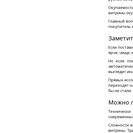
Окупаемость 
витрины окуп
Главный воп
покупатель 
Заметит
Если постав
ярче, чище,
Но если по
автоматичес
выглядит ин
Прямых иссл
переходят н
бы не стали.
Можно л
Технически
современных
Сложности в
витрины. Тр