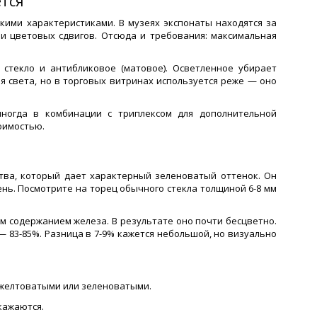
ется
ими характеристиками. В музеях экспонаты находятся за
 и цветовых сдвигов. Отсюда и требования: максимальная
стекло и антибликовое (матовое). Осветленное убирает
 света, но в торговых витринах используется реже — оно
иногда в комбинации с триплексом для дополнительной
оимостью.
тва, который дает характерный зеленоватый оттенок. Он
ень. Посмотрите на торец обычного стекла толщиной 6-8 мм
ым содержанием железа. В результате оно почти бесцветно.
— 83-85%. Разница в 7-9% кажется небольшой, но визуально
 желтоватыми или зеленоватыми.
кажаются.