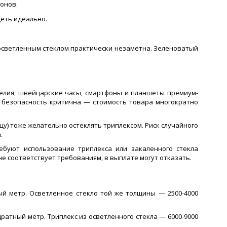
онов.
деть идеально.
 осветленным стеклом практически незаметна. Зеленоватый
елия, швейцарские часы, смартфоны и планшеты премиум-
ь безопасность критична — стоимость товара многократно
у) тоже желательно остеклять триплексом. Риск случайного
.
буют использование триплекса или закаленного стекла
е соответствует требованиям, в выплате могут отказать.
о
ый метр. Осветленное стекло той же толщины — 2500-4000
адратный метр. Триплекс из осветленного стекла — 6000-9000