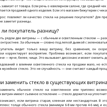
зависит от товара. Если речь о ювелирном салоне, где средний чек 
ается продажей одного изделия. Если это магазин бижутерии с чека
рос: повлияет ли качество стекла на решение покупателя? Для пре
не заметит разницы.
 ли покупатель разницу?
ить рядом две витрины — с обычным и осветленным стеклом — разн
 контрастнее. За обычным — словно под легкой дымкой с зеленоваты
купатель видит только вашу витрину, без сравнения, он скоре
ки корректирует восприятие. Проблема возникает, если покупат
аче — ярче, белее, чище. Это вызывает диссонанс и может снизить д
едований о влиянии осветленного стекла на продажи мало, но ес
а музейное стекло. Это не случайность — они считают каждый проц
и заменить стекло в существующих витрин
 заменить обычное стекло на осветленное или триплекс возмож
 витрин имеют съемное остекление — стекло держится на уплотнител
озникают, если витрина старая, клееная или нестандартная. В э
иплекс толще обычного стекла (минимум 6-8 мм против 4-6 мм), и е