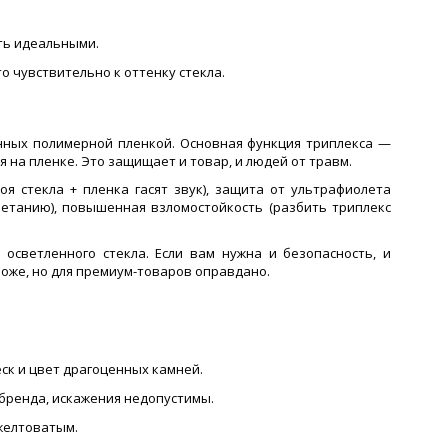
ть идеальными.
о чувствительно к оттенку стекла.
еенных полимерной пленкой. Основная функция триплекса —
я на пленке. Это защищает и товар, и людей от травм.
я стекла + пленка гасят звук), защита от ультрафиолета
ветанию), повышенная взломостойкость (разбить триплекс
осветленного стекла. Если вам нужна и безопасность, и
роже, но для премиум-товаров оправдано.
ск и цвет драгоценных камней.
бренда, искажения недопустимы.
желтоватым.