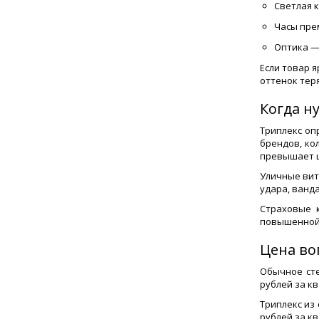
Светлая 
Часы пре
Оптика —
Если товар 
оттенок тер
Когда н
Триплекс оп
брендов, ко
превышает ц
Уличные вит
удара, ванд
Страховые 
повышенной 
Цена во
Обычное сте
рублей за кв
Триплекс из 
рублей за к