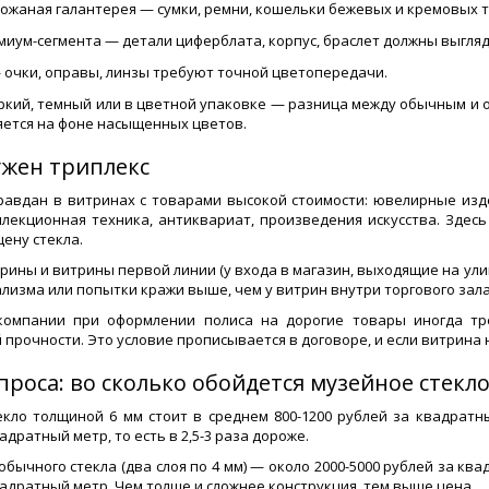
кожаная галантерея — сумки, ремни, кошельки бежевых и кремовых т
миум-сегмента — детали циферблата, корпус, браслет должны выгля
 очки, оправы, линзы требуют точной цветопередачи.
яркий, темный или в цветной упаковке — разница между обычным и
яется на фоне насыщенных цветов.
ужен триплекс
равдан в витринах с товарами высокой стоимости: ювелирные изд
ллекционная техника, антиквариат, произведения искусства. Здес
ену стекла.
рины и витрины первой линии (у входа в магазин, выходящие на улиц
ализма или попытки кражи выше, чем у витрин внутри торгового зала
компании при оформлении полиса на дорогие товары иногда тре
прочности. Это условие прописывается в договоре, и если витрина н
проса: во сколько обойдется музейное стекл
кло толщиной 6 мм стоит в среднем 800-1200 рублей за квадратн
адратный метр, то есть в 2,5-3 раза дороже.
обычного стекла (два слоя по 4 мм) — около 2000-5000 рублей за кв
вадратный метр. Чем толще и сложнее конструкция, тем выше цена.