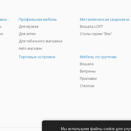
Универсальные прилавки и витрины
Профильная мебель
Металлическая сва
ы
Для музеев
Вешала LOFT
ки
Для аптек
Столы серии "Век"
Для табачного магазина
Авто магазин
Торговые островки
Мебель по группам
Вешала
Витрины
Прилавки
Стеллаж
Мы используем файлы cookie для улу