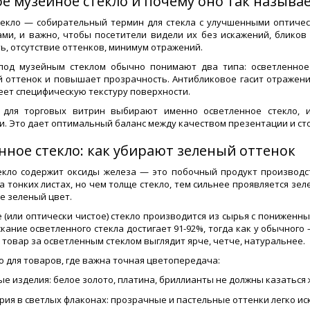
ое музейное стекло и почему оно так называ
екло — собирательный термин для стекла с улучшенными оптическ
ами, и важно, чтобы посетители видели их без искажений, бликов
ь, отсутствие оттенков, минимум отражений.
под музейным стеклом обычно понимают два типа: осветленное 
 оттенок и повышает прозрачность. Антибликовое гасит отражения
еет специфическую текстуру поверхности.
 для торговых витрин выбирают именно осветленное стекло, 
и. Это дает оптимальный баланс между качеством презентации и ст
нное стекло: как убирают зеленый оттенок
кло содержит оксиды железа — это побочный продукт производс
а тонких листах, но чем толще стекло, тем сильнее проявляется зел
е зеленый цвет.
 (или оптически чистое) стекло производится из сырья с пониженн
кание осветленного стекла достигает 91-92%, тогда как у обычного 
 товар за осветленным стеклом выглядит ярче, четче, натуральнее.
о для товаров, где важна точная цветопередача:
е изделия: белое золото, платина, бриллианты не должны казаться
ия в светлых флаконах: прозрачные и пастельные оттенки легко ис