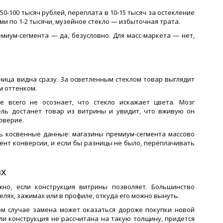
50-100 тысяч рублей, переплата в 10-15 тысяч за остекление
ми по 1-2 тысячи, музейное стекло — избыточная трата.
миум-сегмента — да, безусловно. Для масс-маркета — нет,
ица видна сразу. За осветленным стеклом товар выглядит
м оттенком.
е всего не осознает, что стекло искажает цвета. Мозг
ель достанет товар из витрины и увидит, что вживую он
оверие.
ть косвенные данные: магазины премиум-сегмента массово
ент конверсии, и если бы разницы не было, переплачивать
ах
но, если конструкция витрины позволяет. Большинство
ях, зажимах или в профиле, откуда его можно вынуть.
том случае замена может оказаться дороже покупки новой
сли конструкция не рассчитана на такую толщину, придется