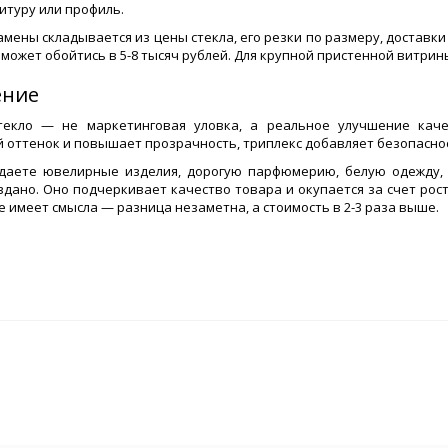
итуру или профиль.
амены складывается из цены стекла, его резки по размеру, доставк
о может обойтись в 5-8 тысяч рублей. Для крупной пристенной витрины
ение
текло — не маркетинговая уловка, а реальное улучшение каче
 оттенок и повышает прозрачность, триплекс добавляет безопасност
даете ювелирные изделия, дорогую парфюмерию, белую одежду, 
вдано. Оно подчеркивает качество товара и окупается за счет рос
е имеет смысла — разница незаметна, а стоимость в 2-3 раза выше.